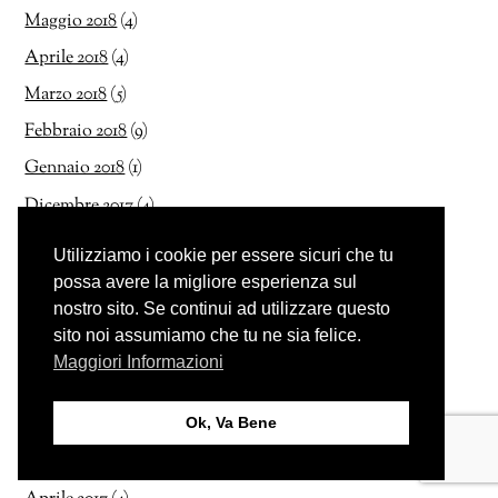
Maggio 2018
(4)
Aprile 2018
(4)
Marzo 2018
(5)
Febbraio 2018
(9)
Gennaio 2018
(1)
Dicembre 2017
(4)
Novembre 2017
(4)
Utilizziamo i cookie per essere sicuri che tu
Ottobre 2017
(5)
possa avere la migliore esperienza sul
nostro sito. Se continui ad utilizzare questo
Settembre 2017
(2)
sito noi assumiamo che tu ne sia felice.
Agosto 2017
(1)
Maggiori Informazioni
Luglio 2017
(5)
Giugno 2017
(8)
Ok, Va Bene
Maggio 2017
(14)