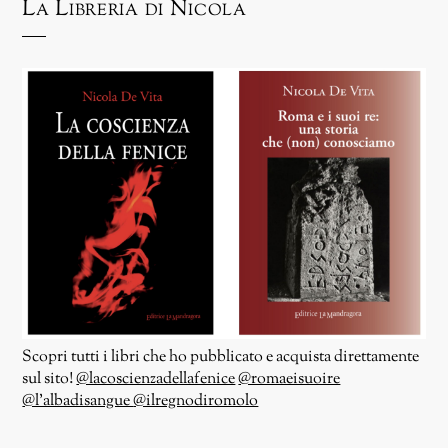
La Libreria di Nicola
Scopri tutti i libri che ho pubblicato e acquista direttamente
sul sito!
@lacoscienzadellafenice
@romaeisuoire
@l’albadisangue
@ilregnodiromolo