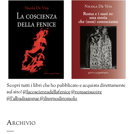
Scopri tutti i libri che ho pubblicato e acquista direttamente
sul sito!
@lacoscienzadellafenice
@romaeisuoire
@l’albadisangue
@ilregnodiromolo
Archivio