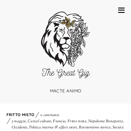
MACTE ANIMO
FRITTO MISTO
0 comments
5 maggio
,
Cancel culture
,
Francia
,
Fritto misto
,
Napoleone Bonaparte
,
Occidente
,
Politica interna & affari esteri
,
Revisionismo storico
,
Società