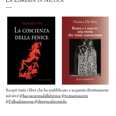
La Libreria di Nicola
Scopri tutti i libri che ho pubblicato e acquista direttamente
sul sito!
@lacoscienzadellafenice
@romaeisuoire
@l’albadisangue
@ilregnodiromolo