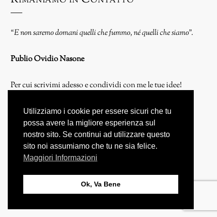
Rimaniamo in Contatto
“E non saremo domani quelli che fummo, né quelli che siamo”.
Publio Ovidio Nasone
Per cui scrivimi adesso e condividi con me le tue idee!
Utilizziamo i cookie per essere sicuri che tu
Chi Siamo & Autori
possa avere la migliore esperienza sul
Mission & Valori
nostro sito. Se continui ad utilizzare questo
Contattaci
sito noi assumiamo che tu ne sia felice.
Maggiori Informazioni
Proponi un Articolo!
Ok, Va Bene