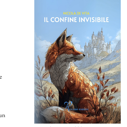
e
 un