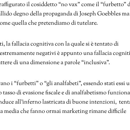
affigurato il cosiddetto “no vax” come il “furbetto” d
uallido degno della propaganda di Joseph Goebbles ma
ome quella che pretendiamo di tutelare.
 la fallacia cognitiva con la quale si è tentato di
i estremamente negativi è appunto una fallacia cognit
rattere di una dimensione a parole “inclusiva”.
no i “furbetti” o “gli analfabeti”, essendo stati essi 
o tasso di evasione fiscale e di analfabetismo funziona
onduce all’inferno lastricata di buone intenzioni, tent
o da media che fanno ormai marketing rimane difficile