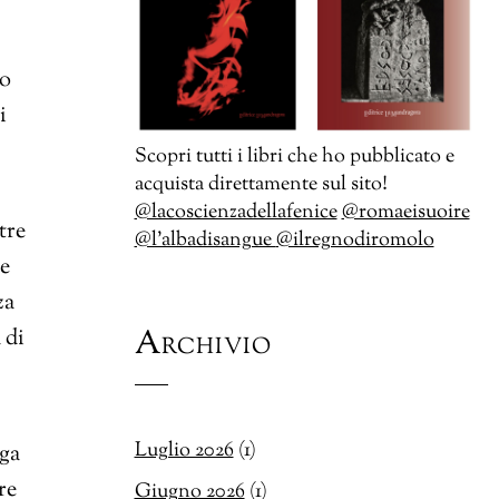
to
i
Scopri tutti i libri che ho pubblicato e
acquista direttamente sul sito!
@lacoscienzadellafenice
@romaeisuoire
tre
@l’albadisangue
@ilregnodiromolo
he
za
Archivio
 di
Luglio 2026
(1)
lga
re
Giugno 2026
(1)