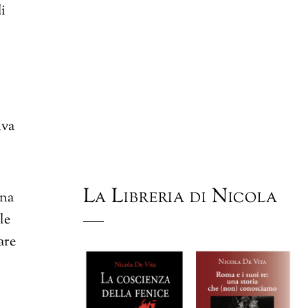
i
iva
La Libreria di Nicola
una
le
are