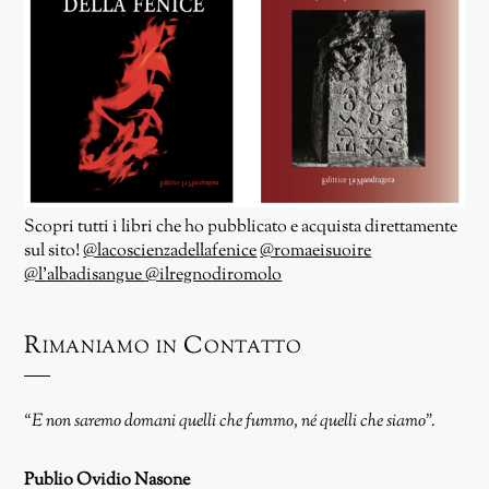
Scopri tutti i libri che ho pubblicato e acquista direttamente
sul sito!
@lacoscienzadellafenice
@romaeisuoire
@l’albadisangue
@ilregnodiromolo
Rimaniamo in Contatto
“E non saremo domani quelli che fummo, né quelli che siamo”.
Publio Ovidio Nasone