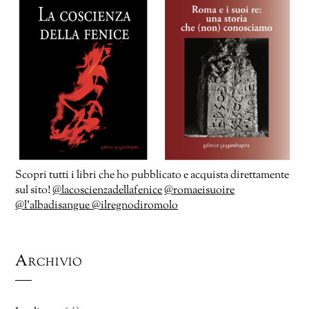
Scopri tutti i libri che ho pubblicato e acquista direttamente
sul sito!
@lacoscienzadellafenice
@romaeisuoire
@l’albadisangue
@ilregnodiromolo
Archivio