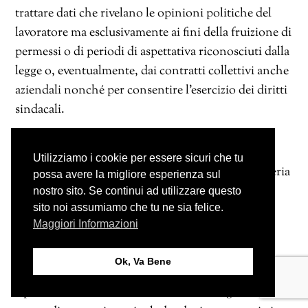
trattare dati che rivelano le opinioni politiche del
lavoratore ma esclusivamente ai fini della fruizione di
permessi o di periodi di aspettativa riconosciuti dalla
legge o, eventualmente, dai contratti collettivi anche
aziendali nonché per consentire l’esercizio dei diritti
sindacali.
Il meccanismo del decreto-legge 1/2022 viola,
Utilizziamo i cookie per essere sicuri che tu
pertanto, il combinato disposto fra codice in materia
possa avere la migliore esperienza sul
di protezione dei dati personali e prescrizioni del
nostro sito. Se continui ad utilizzare questo
sito noi assumiamo che tu ne sia felice.
Garante relative al trattamento di categorie
Maggiori Informazioni
particolari di dati.
Ok, Va Bene
Certo, poiché il trattamento avrà inizio il 15 febbraio,
è possibile che il Garante effettui un’integrazione del