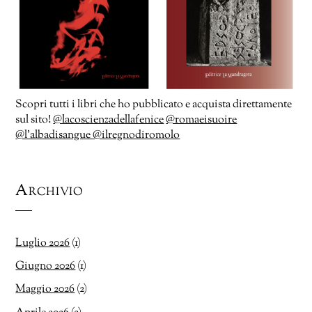
Scopri tutti i libri che ho pubblicato e acquista direttamente
sul sito!
@lacoscienzadellafenice
@romaeisuoire
@l’albadisangue
@ilregnodiromolo
Archivio
Luglio 2026
(1)
Giugno 2026
(1)
Maggio 2026
(2)