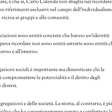
ttare, è che si, Carlo Calenda non sbaglia nel ricordare
no riferimenti esclusivi nel campo dell’individualis
 vicina ai gruppi e alle comunità.
associazioni sono entità concrete che hanno un’identità
appena ricordate non sono entità astratte sono entità c
erno e all’esterno.
regazioni sociali è importante ma dimenticare chi le
 compromettere le potenzialità e il diritto degli
 diversi.
regazioni e delle società. La storia, al contrario, è pi
ndividuo che ha coraggiosamente negato e combattuto l