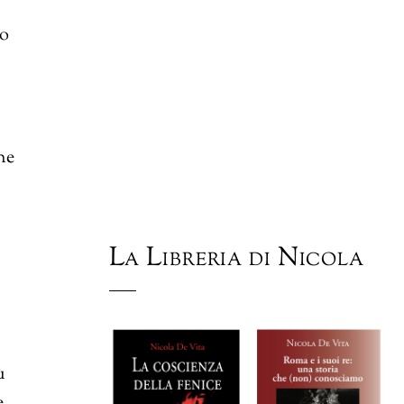
mo
he
La Libreria di Nicola
ù
e