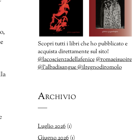
o,
he
Scopri tutti i libri che ho pubblicato e
acquista direttamente sul sito!
@lacoscienzadellafenice
@romaeisuoire
@l’albadisangue
@ilregnodiromolo
lla
Archivio
e
Luglio 2026
(1)
Giugno 2026
(1)