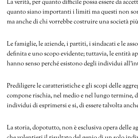
La verità, per quanto difficile possa essere da acce
quanto siano importanti i limiti ma questi non so
ma anche di chi vorrebbe costruire una società più
Le famiglie, le aziende, i partiti, i sindacati e le 
definita e uno scopo evidente; tuttavia, le entità 
hanno senso perché esistono degli individui all’int
Prediligere le caratteristiche e gli scopi delle agg
compone rischia, nel medio e nel lungo termine, di
individui di esprimersi e si, di essere talvolta anche
La storia, dopotutto, non è esclusiva opera delle agg
che volentieri il risultato del genio di un solo i