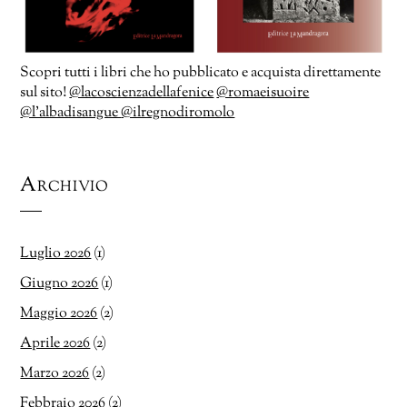
Scopri tutti i libri che ho pubblicato e acquista direttamente
sul sito!
@lacoscienzadellafenice
@romaeisuoire
@l’albadisangue
@ilregnodiromolo
Archivio
Luglio 2026
(1)
Giugno 2026
(1)
Maggio 2026
(2)
Aprile 2026
(2)
Marzo 2026
(2)
Febbraio 2026
(2)